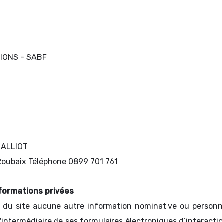
TIONS - SABF
o ALLIOT
 Roubaix Téléphone 0899 701 761
nformations privées
rs du site aucune autre information nominative ou personn
l'intermédiaire de ses formulaires électroniques d’interact