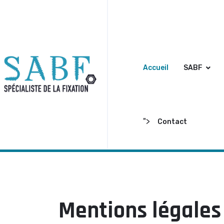
2072 Pinnickinick
info@contact
Accueil
SABF
">
Contact
Mentions légales 